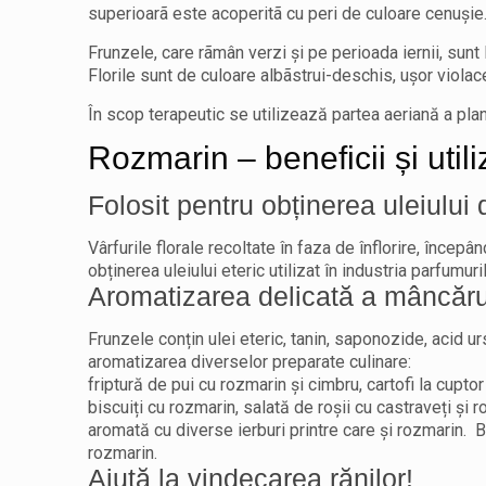
superioarã este acoperitã cu peri de culoare cenuşie
Frunzele, care rãmân verzi şi pe perioada iernii, sun
Florile sunt de culoare albãstrui-deschis, uşor viola
În scop terapeutic se utilizează partea aeriană a plan
Rozmarin – beneficii și utili
Folosit pentru obținerea uleiului 
Vârfurile florale recoltate în faza de înflorire, încep
obținerea uleiului eteric utilizat în industria parfumur
Aromatizarea delicată a mâncărur
Frunzele conțin ulei eteric, tanin, saponozide, acid u
aromatizarea diverselor preparate culinare:
friptură de pui cu rozmarin și cimbru, cartofi la cupt
biscuiți cu rozmarin, salată de roșii cu castraveți 
aromată cu diverse ierburi printre care și rozmarin. 
rozmarin.
Ajută la vindecarea rănilor!