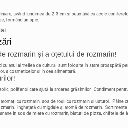
.
t liniare, având lungimea de 2-3 cm şi seamãnã cu acele coniferelo
cee, formând un spic.
tei.
zări
de rozmarin și a oțetului de rozmarin!
ând cu anul al treilea de cultură sunt folosite în stare proaspătă pe
ilor, a cosmeticelor și în cea alimentară.
ilor!
rsolic, polifenol care ajută la arderea grăsimilor. Condiment pentr
or aromați cu rozmarin, sos de roșii cu rozmarin și usturoi. Pâine c
și rozmarin. Inghețată cu migdale și aromă de rozmarin. Sortiment
Banane în sos de miere cu rozmarin, blaturi de pizza, chiftele de