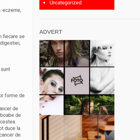
Uncategorized
n: eczeme,
ADVERT
in fiecare se
digestiei,
 sunt
lor forme de
cancer de
, boabe de
acestea.
ot duce la
 cancer de