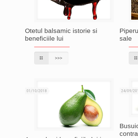
Otetul balsamic istorie si
Piperu
beneficiile lui
sale
>>>
01/10/2018
24/09/20
Busuio
contra