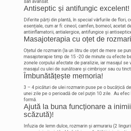
sân avansat.
Antiseptic și antifungic excelent!
Diferite părți din plantă, în special vârfurile de flori,
esențiale, cum ar fi: cineol, camfen, borneol, acetat d
antiinflamatorii, antialergice, antifungice și antiseptic
Masajoterapia cu oțet de rozmari
Oțetul de rozmarin (la un litru de oțet de mere se pu
masajoterapie timp de 15 -20 de minute cu efecte bene
zonele corpului afectate de paralizie, iar masajul se 
masajul cu ulei de sunătoare și cimbrișor sau cu tinct
Îmbunătățește memoria!
3 – 4 picături de ulei rozmarin puse pe o bucățică de
unei zile pe o perioadă de cel puțin 10 zile. Au efec 
formă.
Ajută la buna funcționare a inimi
scăzută)!
Infuzia de lemn dulce, rozmarin și armurariu (2 lingur