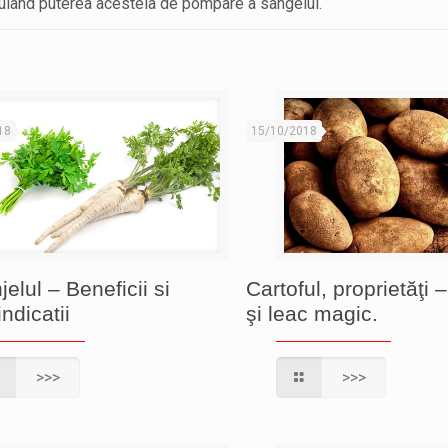
stimulând puterea acesteia de pompare a sângelui.
18
15/10/2018
jelul – Beneficii si
Cartoful, proprietăţi 
ndicatii
şi leac magic.
>>>
>>>