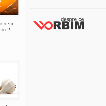
enefic
ism ?