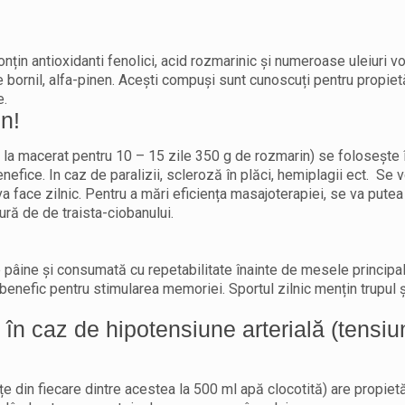
 conțin antioxidanti fenolici, acid rozmarinic și numeroase uleiuri vo
e bornil, alfa-pinen. Acești compuși sunt cunoscuți pentru propietă
e.
n!
n la macerat pentru 10 – 15 zile 350 g de rozmarin) se folosește 
fice. In caz de paralizii, scleroză în plăci, hemiplagii ect. Se 
va face zilnic. Pentru a mări eficiența masajoterapiei, se va putea
ură de de traista-ciobanului.
 pâine și consumată cu repetabilitate înainte de mesele principal
benefic pentru stimularea memoriei. Sportul zilnic mențin trupul ș
i în caz de hipotensiune arterială (tensi
ițe din fiecare dintre acestea la 500 ml apă clocotită) are propiet