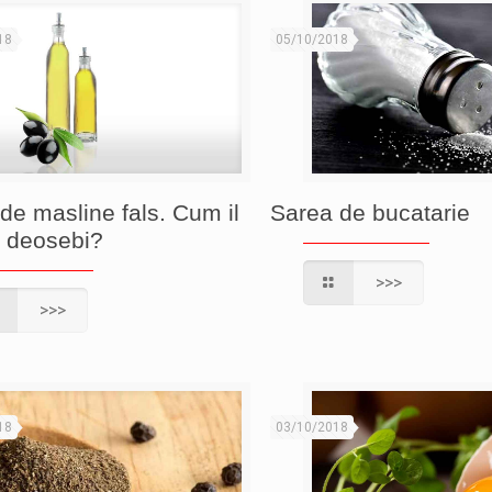
18
05/10/2018
 de masline fals. Cum il
Sarea de bucatarie
 deosebi?
>>>
>>>
18
03/10/2018