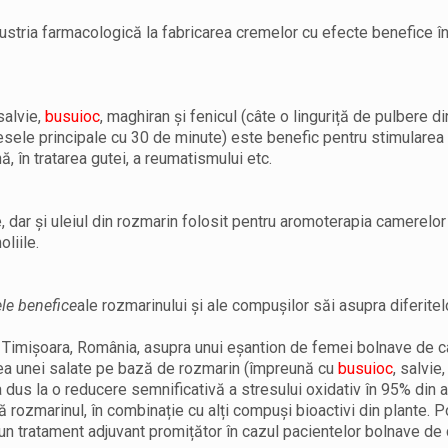
ndustria farmacologică la fabricarea cremelor cu efecte benefice î
salvie,
busuioc
, maghiran și fenicul (câte o linguriță de pulbere d
ele principale cu 30 de minute) este benefic pentru stimularea 
, în tratarea gutei, a reumatismului etc.
 dar și uleiul din rozmarin folosit pentru aromoterapia camerelor
liile.
ele benefice
ale rozmarinului și ale compușilor săi asupra diferite
n Timișoara, România, asupra unui eșantion de femei bolnave de 
rarea unei salate pe bază de rozmarin (împreună cu
busuioc
, salvie
 a dus la o reducere semnificativă a stresului oxidativ în 95% din 
 rozmarinul, în combinație cu alți compuși bioactivi din plante. P
un tratament adjuvant promițător în cazul pacientelor bolnave de