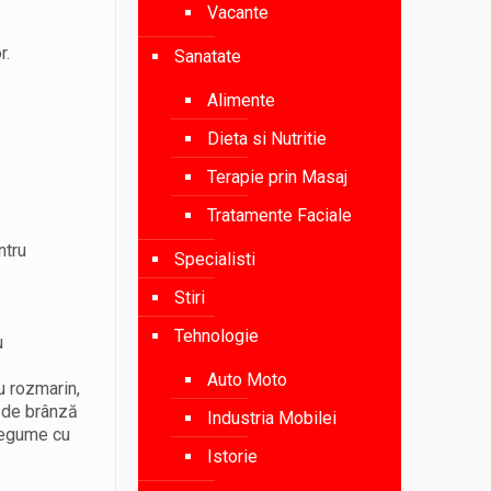
Vacante
r.
Sanatate
Alimente
Dieta si Nutritie
Terapie prin Masaj
Tratamente Faciale
ntru
Specialisti
Stiri
Tehnologie
u
Auto Moto
u rozmarin,
e de brânză
Industria Mobilei
 legume cu
Istorie