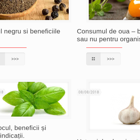
l negru si beneficiile
Consumul de oua – b
sau nu pentru organ
>>>
>>>
18
08/08/2018
cul, beneficii și
indicații.