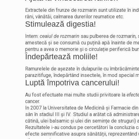
Extractele din frunze de rozmarin sunt utilizate în i
răni, vânătăi, calmarea durerilor reumatice etc.
Stimulează digestia!
Intern:
ceaiul de rozmarin
sau pulberea de rozmarin, 
amestecă și se consumă cu puțină apă înainte de mes
pentru a avea o memorie și o circulație periferică bună
Îndepărtează moliile!
Ramurelele de așezate în dulapurile cu îmbrăcăminte,
parazitifuge, îndepărtând insectele, în mod special mo
Luptă împotriva cancerului!
Au fost efectuate mai multe studii privitoare la
efect
cancer.
In 2007 la Universitatea de Medicină și Farmacie di
sân în stadiul III și IV. Studiul a arătat că administ
cătină, ulei balsamic și ulei din semințe de struguri)
Rezultatele i-au condus pe cercetători la concluzia că
efecte semnificative asupra sănătății, reprezentând 