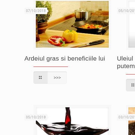
07/10/2018
05/10/20
Ardeiul gras si beneficiile lui
Uleiul
putem
>>>
05/10/2018
03/10/20