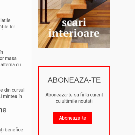
latile
țile lor
în
vor masa
 alterna cu
ABONEAZA-TE
e din cursul
Aboneaza-te sa fii la curent
i mintea în
cu ultimile noutati
une
Aboneaza-te
ăți benefice