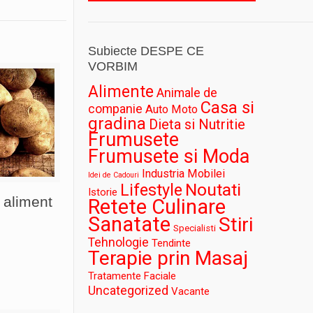
Subiecte DESPE CE
VORBIM
Alimente
Animale de
Casa si
companie
Auto Moto
gradina
Dieta si Nutritie
Frumusete
Frumusete si Moda
Industria Mobilei
Idei de Cadouri
Noutati
Lifestyle
Istorie
– aliment
Retete Culinare
Sanatate
Stiri
Specialisti
Tehnologie
Tendinte
Terapie prin Masaj
Tratamente Faciale
Uncategorized
Vacante