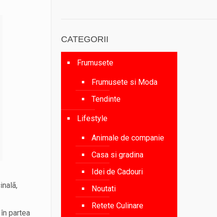
CATEGORII
Frumusete
Frumusete si Moda
Tendinte
Lifestyle
Animale de companie
Casa si gradina
Idei de Cadouri
inalã,
Noutati
Retete Culinare
 în partea