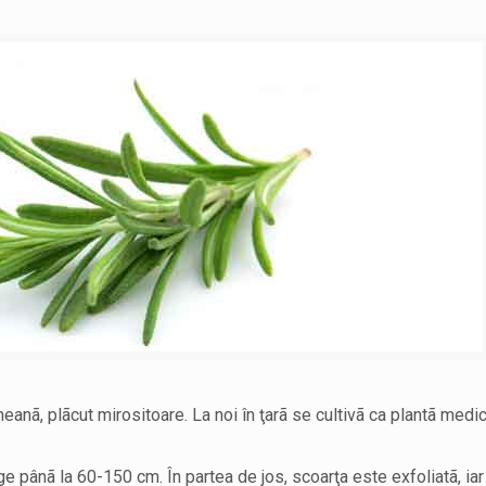
nã, plãcut mirositoare. La noi în ţarã se cultivã ca plantã medic
e pânã la 60-150 cm. În partea de jos, scoarţa este exfoliatã, iar