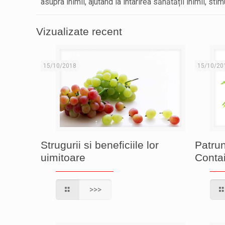
asupra inimii, ajutând la întârirea sănătății inimii, 
Vizualizate recent
15/10/2018
15/10/20
Strugurii si beneficiile lor
Patrun
uimitoare
Contai
>>>